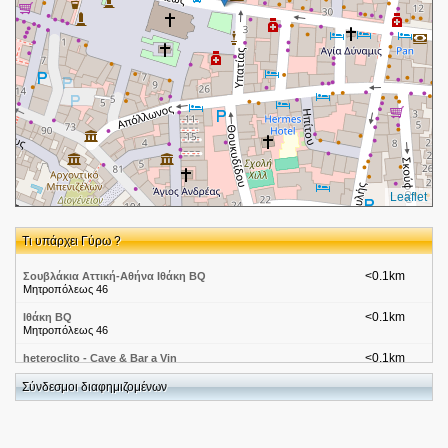
Leaflet
Τι υπάρχει Γύρω ?
<0.1km
Σουβλάκια Αττική-Αθήνα Ιθάκη BQ
Μητροπόλεως 46
<0.1km
Ιθάκη BQ
Μητροπόλεως 46
<0.1km
heteroclito - Cave & Bar a Vin
φωκίωνως 2, αθήνα, 105 63
Σύνδεσμοι διαφημιζομένων
<0.1km
Ρότσος Αθανάσιος-Κόσμημα -Ρολόγια-ΑΘΗΝΑ-ΣΥΝΤΑΓΜΑ
Πετράκη 30
<0.1km
Δημόσιες Επιχειρήσεις-Εθνική Συνομοσπονδία Ελληνικού