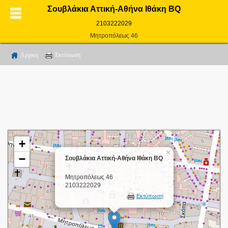
Σουβλάκια Αττική-Αθήνα Ιθάκη BQ
2103222029
Μητροπόλεως 46
Αρχικη
Εκτύπωση
+
×
−
Σουβλάκια Αττική-Αθήνα Ιθάκη BQ
Μητροπόλεως 46
2103222029
Εκτύπωση