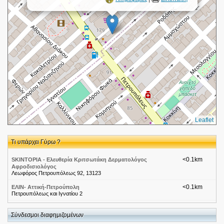
Leaflet
Τι υπάρχει Γύρω ?
<0.1km
SKINTOPIA - Ελευθερία Κριτσωτάκη Δερματολόγος
Αφροδισιολόγος
Λεωφόρος Πετρουπόλεως 92, 13123
<0.1km
ΕΛΙΝ- Αττική-Πετρούπολη
Πετρουπόλεως και Ιγνατίου 2
<0.2km
THE DANCE CLUB BY PETROUPOLI
25 ΜΑΡΤΙΟΥ 174
Σύνδεσμοι διαφημιζομένων