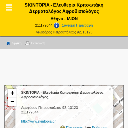
SKINTOPIA - Ελευθερία Κριτσωτάκη
Δερματολόγος Αφροδισιολόγος
Αθήνα - ΙΛΙΟΝ
211179644
Σύντομη Περιγραφή
Λεωφόρος Πετρουπόλεως 92, 13123
Αρχικη
Εκτύπωση
×
+
SKINTOPIA - Ελευθερία Κριτσωτάκη Δερματολόγος
Αφροδισιολόγος
−
Λεωφόρος Πετρουπόλεως 92, 13123
211179644
http://www.skintopia.gr
|
Πληροφορίες
Εκτύπωση