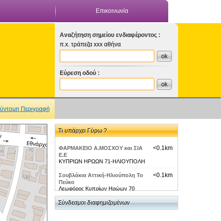
Επικοινωνία
Αναζήτηση σημείου ενδιαφέροντος :
π.x. τράπεζα xxx αθήνα
Εύρεση οδού :
ύντομη Περιγραφή
Τι υπάρχει Γύρω ?
<0.1km
ΦΑΡΜΑΚΕΙΟ Α.ΜΟΣΧΟΥ και ΣΙΑ
Ε.Ε
ΚΥΠΡΙΩΝ ΗΡΩΩΝ 71-ΗΛΙΟΥΠΟΛΗ
<0.1km
Σουβλάκια Αττική-Ηλιούπολη Το
Πεύκο
Λεωφόρος Κυπρίων Ηρώων 70
<0.2km
Σύνδεσμοι διαφημιζομένων
Gizeris Flowers
Κυπρίων Ηρώων 73