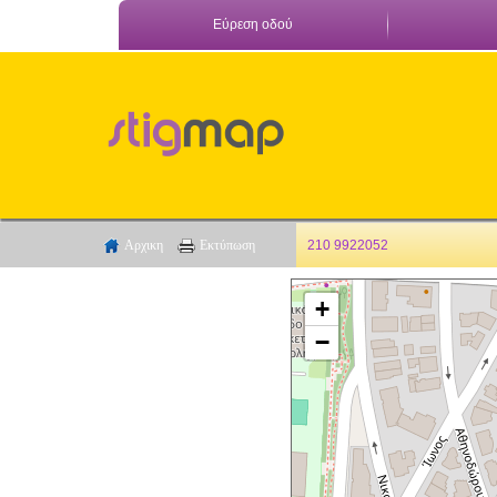
Εύρεση οδού
Αρχικη
Εκτύπωση
210 9922052
+
−