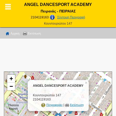
ANGEL DANCESPORT ACADEMY
Πειραιάς - ΠΕΙΡΑΙΑΣ
2104119163
Σύντομη Περιγραφή
Κουντουριώτου 147
Αρχικη
Εκτύπωση
+
×
−
ANGEL DANCESPORT ACADEMY
Κουντουριώτου 147
2104119163
|
Πληροφορίες
Εκτύπωση