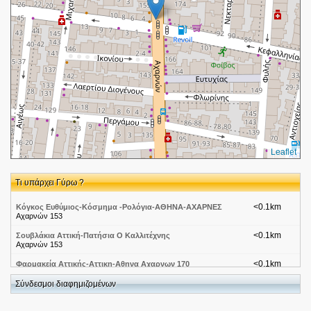
Leaflet
Τι υπάρχει Γύρω ?
<0.1km
Κόγκος Ευθύμιος-Κόσμημα -Ρολόγια-ΑΘΗΝΑ-ΑΧΑΡΝΕΣ
Αχαρνών 153
<0.1km
Σουβλάκια Αττική-Πατήσια Ο Καλλιτέχνης
Αχαρνών 153
<0.1km
Φαρμακεία Αττικής-Αττικη-Αθηνα Αχαρνων 170
Αχαρνων 170
Σύνδεσμοι διαφημιζομένων
<0.1km
Seven Video Net-Αττική-Αγιος Μελέτιος
Αχαρνών και Κύμης