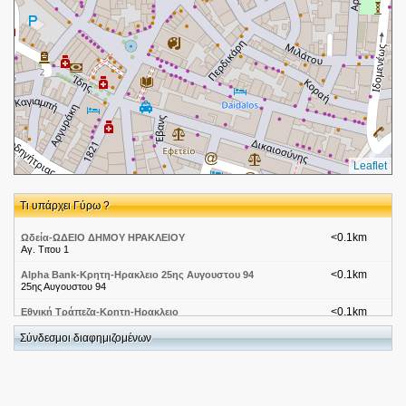
Leaflet
Τι υπάρχει Γύρω ?
<0.1km
Ωδεία-ΩΔΕΙΟ ΔΗΜΟΥ ΗΡΑΚΛΕΙΟΥ
Αγ. Τιτου 1
<0.1km
Alpha Bank-Κρητη-Ηρακλειο 25ης Αυγουστου 94
25ης Αυγουστου 94
<0.1km
Εθνική Τράπεζα-Κρητη-Ηρακλειο
Σύνδεσμοι διαφημιζομένων
<0.1km
Τράπεζα Πειραιώς-Κρήτη-Ηράκλειο 01
25ης Αυγουστου 39
<0.1km
Coffeeway-Κρήτη-Ηράκλειο
Καλλεργων Πλατεια 7