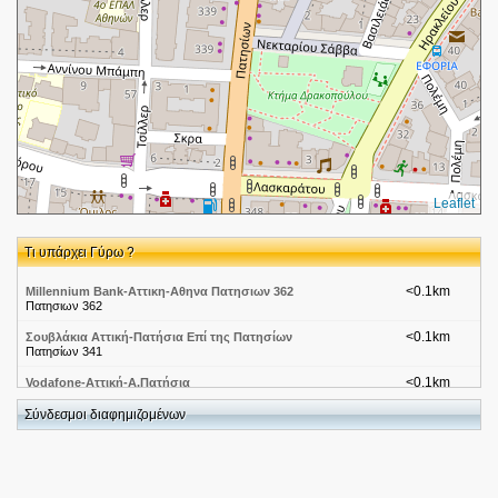
Leaflet
Τι υπάρχει Γύρω ?
<0.1km
Millennium Bank-Αττικη-Αθηνα Πατησιων 362
Πατησιων 362
<0.1km
Σουβλάκια Αττική-Πατήσια Επί της Πατησίων
Πατησίων 341
<0.1km
Vodafone-Αττική-Α.Πατήσια
Πατησιων Λεωφορος 341
Σύνδεσμοι διαφημιζομένων
<0.1km
Ζαχαροπλαστεία Αττικής-Πατήσια ΧΑΡΑ
<0.1km
ΣΚΑΛΤΣΑ ΜΑΡΙΑ
ΠΑΤΗΣΙΩΝ 364 11141