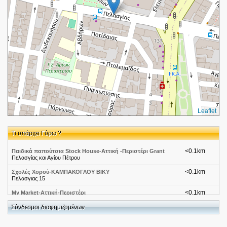
Leaflet
Τι υπάρχει Γύρω ?
<0.1km
Παιδικά παπούτσια Stock House-Αττική -Περιστέρι Grant
Πελασγίας και Αγίου Πέτρου
<0.1km
Σχολές Χορού-ΚΑΜΠΑΚΟΓΛΟΥ ΒΙΚΥ
Πελασγιας 15
<0.1km
My Μarket-Αττική-Περιστέρι
Πελασγιας 18
Σύνδεσμοι διαφημιζομένων
<0.1km
Dia-Αττικη-Περιστερι
Πελασγιας 13