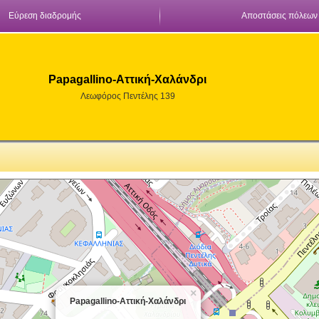
Εύρεση διαδρομής
Αποστάσεις πόλεων
Papagallino-Αττική-Χαλάνδρι
Λεωφόρος Πεντέλης 139
×
Papagallino-Αττική-Χαλάνδρι