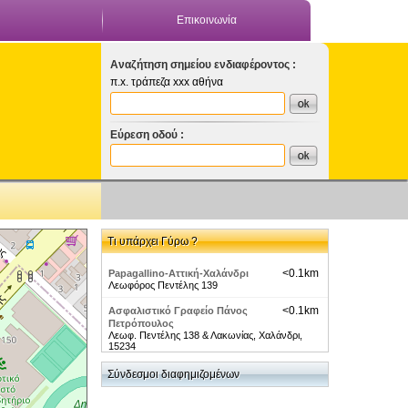
Επικοινωνία
Αναζήτηση σημείου ενδιαφέροντος :
π.x. τράπεζα xxx αθήνα
Εύρεση οδού :
Τι υπάρχει Γύρω ?
<0.1km
Papagallino-Αττική-Χαλάνδρι
Λεωφόρος Πεντέλης 139
<0.1km
Ασφαλιστικό Γραφείο Πάνος
Πετρόπουλος
Λεωφ. Πεντέλης 138 & Λακωνίας, Χαλάνδρι,
15234
<0.3km
Προαστιακός-Σταθμοί-Πεντέλης /
Σύνδεσμοι διαφημιζομένων
Pentelhs