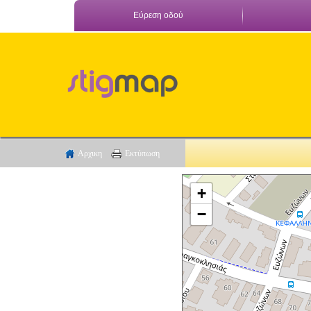
Εύρεση οδού
Αρχικη
Εκτύπωση
+
−