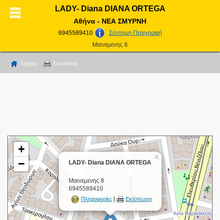
LADY- Diana DIANA ORTEGA
Αθήνα - ΝΕΑ ΣΜΥΡΝΗ
6945589410
Σύντομη Περιγραφή
Μαινεμενης 8
Αρχικη
Εκτύπωση
+
×
−
LADY- Diana DIANA ORTEGA
Μαινεμενης 8
6945589410
|
Πληροφορίες
Εκτύπωση