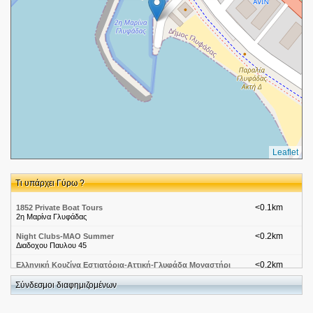
Leaflet
Τι υπάρχει Γύρω ?
<0.1km
1852 Private Boat Tours
2η Μαρίνα Γλυφάδας
<0.2km
Night Clubs-ΜΑΟ Summer
Διαδοχου Παυλου 45
<0.2km
Ελληνική Κουζίνα Εστιατόρια-Αττική-Γλυφάδα Μοναστήρι
Summer
Διαδόχου Παύλου 46
Σύνδεσμοι διαφημιζομένων
<0.2km
Ψαροταβέρνες-Αττική-Γλυφάδα
Διαδόχου Παύλου 48