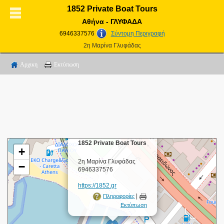
1852 Private Boat Tours
Αθήνα - ΓΛΥΦΑΔΑ
6946337576
Σύντομη Περιγραφή
2η Μαρίνα Γλυφάδας
Αρχικη
Εκτύπωση
×
1852 Private Boat Tours
+
2η Μαρίνα Γλυφάδας
−
6946337576
https://1852.gr
|
Πληροφορίες
Εκτύπωση