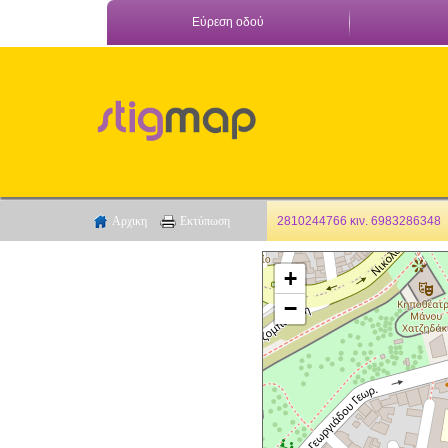
Εύρεση οδού
Αρχικη
Εκτύπωση
2810244766 κιν. 6983286348
+
−