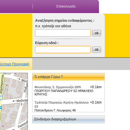
Επικοινωνία
Αναζήτηση σημείου ενδιαφέροντος :
π.x. τράπεζα xxx αθήνα
Εύρεση οδού :
ύντομη Περιγραφή
Τι υπάρχει Γύρω ?
<0.1km
Φουντάκης Σ. Εμμανουήλ ΩΡΛ
ΓΕΩΡΓΙΟΥ ΠΑΠΑΝΔΡΕΟΥ 52 ΗΡΑΚΛΕΙΟ
ΚΡΗΤΗΣ
<0.1km
Τράπεζα Πειραιώς-Κρήτη-Ηράκλειο
03
Παπανδρεου Γ. Λεωφορος 46
<0.1km
Εμπορική Τράπεζα-Κρητη-
Σύνδεσμοι διαφημιζομένων
Ηρακλειο Παπανδρεου Γ.