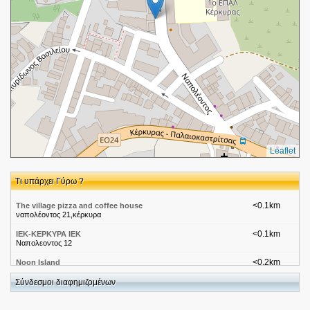
Leaflet
Τι υπάρχει Γύρω ?
<0.1km
The village pizza and coffee house
ναπολέοντος 21,κέρκυρα
<0.1km
ΙΕΚ-ΚΕΡΚΥΡΑ ΙΕΚ
Ναπολεοντος 12
<0.2km
Noon Island
Evaggelou Napoleontos 32
Σύνδεσμοι διαφημιζομένων
<0.3km
Φαρμακεία Υπόλοιπης Ελλάδας-Κερκυρα Μουρικη Σ. 1
Μουρικη Σ. 1