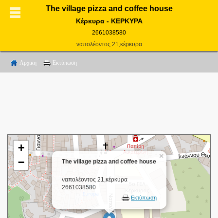
The village pizza and coffee house
Κέρκυρα - ΚΕΡΚΥΡΑ
2661038580
ναπολέοντος 21,κέρκυρα
Αρχικη
Εκτύπωση
+
×
−
The village pizza and coffee house
ναπολέοντος 21,κέρκυρα
2661038580
Εκτύπωση