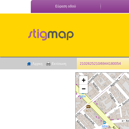
Εύρεση οδού
Αρχικη
Εκτύπωση
2102625210/6944180054
+
−