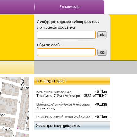
Επικοινωνία
Αναζήτηση σημείου ενδιαφέροντος :
π.x. τράπεζα xxx αθήνα
Εύρεση οδού :
Τι υπάρχει Γύρω ?
<0.1km
ΚΡΟΥΠΗΣ ΝΙΚΟΛΑΟΣ
Τριπόλεως 7, Άγιοι Ανάργυροι, 13561, ΑΤΤΙΚΗΣ
<0.1km
Βρώμικα-Αττική-Άγιοι Ανάργυροι
Δημοκρατίας
<0.1km
ΡΕΖΕΡΒΑ-Αττική-Άγιοι Ανάργυροι
Αγίων Αναργύρων 5
Σύνδεσμοι διαφημιζομένων
<0.1km
Καταστήματα Γερμανος-Αττική-
Αγ.Ανάργυροι