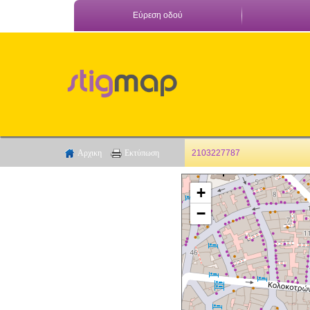
Εύρεση οδού
Αρχικη
Εκτύπωση
2103227787
+
−