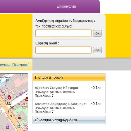
Επικοινωνία
Αναζήτηση σημείου ενδιαφέροντος :
π.x. τράπεζα xxx αθήνα
Εύρεση οδού :
ύντομη Περιγραφή
Τι υπάρχει Γύρω ?
<0.1km
Αξαρλιαν Σέργιος-Κόσμημα
-Ρολόγια-ΑΘΗΝΑ-ΑΘΗΝΑ
Περικλέους 7
<0.1km
Χανιώτης Δημήτριος Ι.-Κόσμημα
-Ρολόγια-ΑΘΗΝΑ-ΑΘΗΝΑ
Περικλέους 7
<0.1km
Σύνδεσμοι διαφημιζομένων
W.S.S. Web Strategy Solutions
Περικλέους 7 Συνταγμα