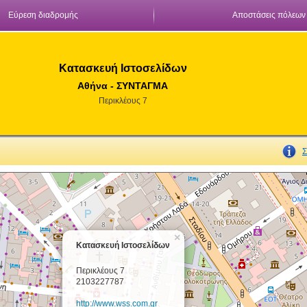
Εύρεση διαδρομής
Αποστάσεις πόλεων
Κατασκευή Ιστοσελίδων
Αθήνα - ΣΥΝΤΑΓΜΑ
Περικλέους 7
Σ
×
Κατασκευή Ιστοσελίδων
Περικλέους 7
2103227787
http://www.wss.com.gr