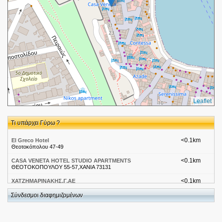
Leaflet
Τι υπάρχει Γύρω ?
<0.1km
El Greco Hotel
Θεοτοκόπολου 47-49
<0.1km
CASA VENETA HOTEL STUDIO APARTMENTS
ΘΕΟΤΟΚΟΠΟΥΛΟΥ 55-57,ΧΑΝΙΑ 73131
<0.1km
ΧΑΤΖΗΜΑΡΙΝΑΚΗΣ.Γ.ΑΕ
ΘΕΟΤΟΚΟΠΟΥΛΟΥ 55-57,ΧΑΝΙΑ 73131
Σύνδεσμοι διαφημιζομένων
<0.1km
CASA VENETA
ΘΕΟΤΟΚΟΠΟΥΛΟΥ 55-57
<0.2km
CASA LEONE