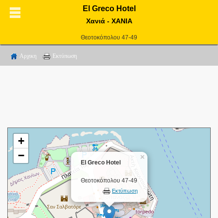
El Greco Hotel
Χανιά - ΧΑΝΙΑ
Θεοτοκόπολου 47-49
Αρχικη
Εκτύπωση
+
−
×
El Greco Hotel
Θεοτοκόπολου 47-49
Εκτύπωση