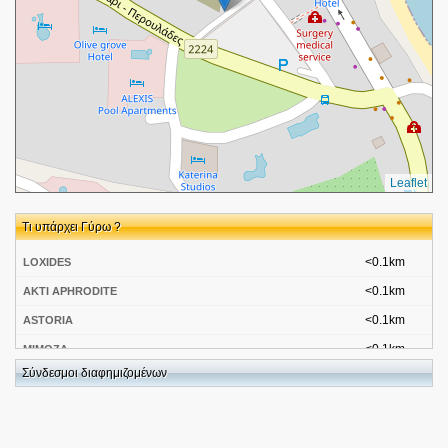
Leaflet
Τι υπάρχει Γύρω ?
<0.1km
LOXIDES
<0.1km
AKTI APHRODITE
<0.1km
ASTORIA
<0.1km
MIMOZA
Σύνδεσμοι διαφημιζομένων
<0.1km
SELAS
<0.1km
PATRIKI STUDIO
[ΜΕΓΑΛΗ ΠΑΡΑΛΙΑ]