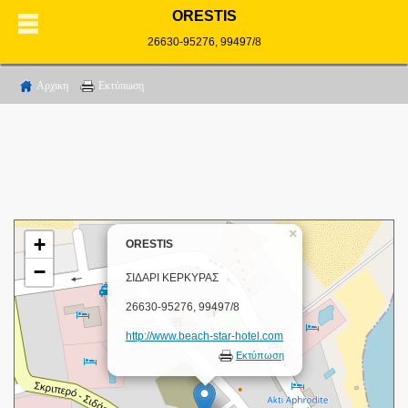
ORESTIS
26630-95276, 99497/8
Αρχικη
Εκτύπωση
×
+
ORESTIS
−
ΣΙΔΑΡΙ ΚΕΡΚΥΡΑΣ
26630-95276, 99497/8
http://www.beach-star-hotel.com
Εκτύπωση