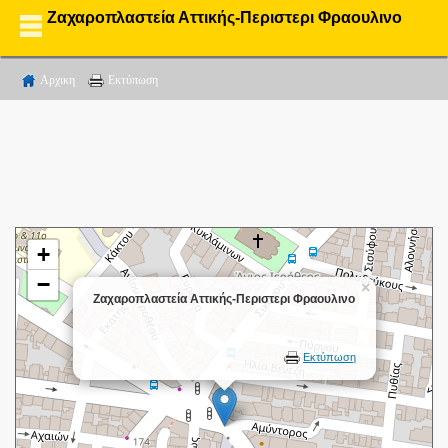
Ζαχαροπλαστεία Αττικής-Περιστερι Φραουλινο
Αρχικη
Εκτύπωση
+
−
×
Ζαχαροπλαστεία Αττικής-Περιστερι Φραουλινο
Εκτύπωση