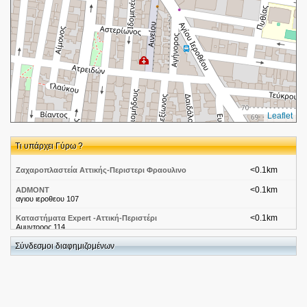
Leaflet
Τι υπάρχει Γύρω ?
<0.1km
Ζαχαροπλαστεία Αττικής-Περιστερι Φραουλινο
<0.1km
ADMONT
αγιου ιεροθεου 107
<0.1km
Καταστήματα Εxpert -Αττική-Περιστέρι
Αμυντορος 114
Σύνδεσμοι διαφημιζομένων
<0.1km
Πιάτσες Ταξί-Αττική-Πετρούπολη
Σικάγου και Αίγλης
<0.1km
ΠΑΠΑΔΟΠΟΥΛΟΣ ΟΔΥΣΣΕΥΣ Μαευτήρας Χειρ.
Γυναικολόγος
Σικάγου 4 και Αριστομένους 125