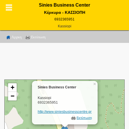
Sinies Business Center
Κέρκυρα - ΚΑΣΣΙΟΠΗ
6932365951
Kassiopi
Αρχικη
Εκτύπωση
×
+
Sinies Business Center
−
Kassiopi
6932365951
http://www.siniesbusinesscentre.gr
Εκτύπωση