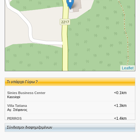
Leaflet
Τι υπάρχει Γύρω ?
<0.1km
Sinies Business Center
Kassiopi
<1.3km
Villa Tatiana
Αγ. Στέφανος
<1.4km
PERROS
Σύνδεσμοι διαφημιζομένων
<1.4km
ILENA
<1.4km
Sotiris Boat Hire