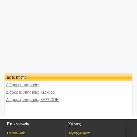
Άγιος Στέφανος
<1.8km
Cava Tzortzatos
Ελαιουργία Σινιών
<1.8km
NEBSS
Votana, Sinies
<2km
Δημαρχεια-Κέρκυρα-Κασσωπαίων
Κασσιόπης-Λίμνης
<2km
BELLA MARE
<2km
SHELL-Κελλία Κέρκυρας
Κασσιόπης-Λίμνης
Δείτε επίσης...
Διάφορες υπηρεσίες
Διάφορες υπηρεσίες Κέρκυρα
Διάφορες υπηρεσίες ΚΑΣΣΙΟΠΗ
Επικοινωνία
Χάρτες
Επικοινωνία
Χάρτης Αθήνας