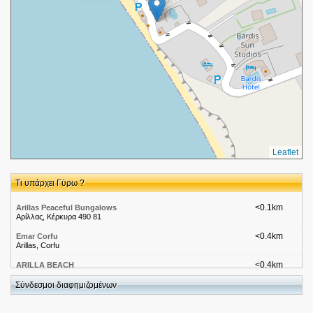
Leaflet
Τι υπάρχει Γύρω ?
<0.1km
Arillas Peaceful Bungalows
Αρίλλας, Κέρκυρα 490 81
<0.4km
Emar Corfu
Arillas, Corfu
<0.4km
ARILLA BEACH
Σύνδεσμοι διαφημιζομένων
<0.4km
MARINA
ΚΑΡΟΥΣΑΔΕΣ