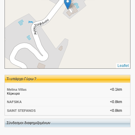
Leaflet
Τι υπάρχει Γύρω ?
<0.1km
Melina Villas
Κέρκυρα
<0.8km
NAFSIKA
<0.8km
SAINT STEFANOS
<0.8km
BANOS STUDIOS
Σύνδεσμοι διαφημιζομένων
<0.8km
OLGA
ΑΓ. ΣΤΕΦΑΝΟΣ ΑΥΛΙΩΤΩΝ