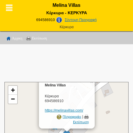
Melina Villas
Κέρκυρα - ΚΕΡΚΥΡΑ
694586910
Σύντομη Περιγραφή
Κέρκυρα
Αρχικη
Εκτύπωση
×
Melina Villas
+
Κέρκυρα
−
694586910
https://melinavillas.com/
|
Πληροφορίες
Εκτύπωση