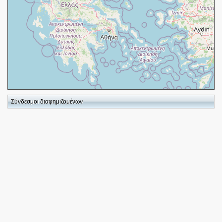
+
−
Σύνδεσμοι διαφημιζομένων
⇧
©
OpenStreetMap
contributors.
i