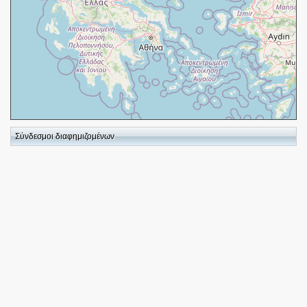
+
−
Σύνδεσμοι διαφημιζομένων
⇧
©
OpenStreetMap
contributors.
i