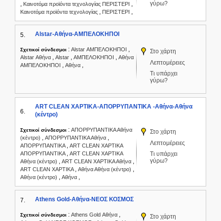
γύρω?
,
,
Καινοτόμα προϊόντα τεχνολογίας ΠΕΡΙΣΤΕΡΙ
,
,
Καινοτόμα προϊόντα τεχνολογίας
ΠΕΡΙΣΤΕΡΙ
Alstar-Αθήνα-ΑΜΠΕΛΟΚΗΠΟΙ
5.
:
,
Alstar ΑΜΠΕΛΟΚΗΠΟΙ
Σχετικοί σύνδεσμοι
Στο χάρτη
,
,
,
Alstar Αθήνα
Alstar
ΑΜΠΕΛΟΚΗΠΟΙ
Αθήνα
Λεπτομέρειες
,
,
ΑΜΠΕΛΟΚΗΠΟΙ
Αθήνα
Τι υπάρχει
γύρω?
ART CLEAN ΧΑΡΤΙΚΑ-ΑΠΟΡΡΥΠΑΝΤΙΚΑ -Αθήνα-Αθήνα
6.
(κέντρο)
:
ΑΠΟΡΡΥΠΑΝΤΙΚΑ Αθήνα
Σχετικοί σύνδεσμοι
Στο χάρτη
,
,
(κέντρο)
ΑΠΟΡΡΥΠΑΝΤΙΚΑ Αθήνα
Λεπτομέρειες
,
ΑΠΟΡΡΥΠΑΝΤΙΚΑ
ART CLEAN ΧΑΡΤΙΚΑ
,
ΑΠΟΡΡΥΠΑΝΤΙΚΑ
ART CLEAN ΧΑΡΤΙΚΑ
Τι υπάρχει
γύρω?
,
,
Αθήνα (κέντρο)
ART CLEAN ΧΑΡΤΙΚΑ Αθήνα
,
,
ART CLEAN ΧΑΡΤΙΚΑ
Αθήνα Αθήνα (κέντρο)
,
,
Αθήνα (κέντρο)
Αθήνα
Athens Gold-Αθήνα-ΝΕΟΣ ΚΟΣΜΟΣ
7.
:
,
Athens Gold Αθήνα
Σχετικοί σύνδεσμοι
Στο χάρτη