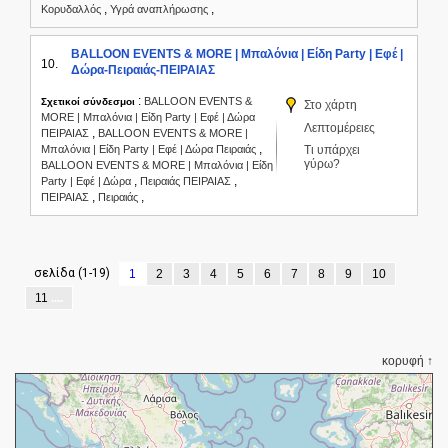
,
,
Κορυδαλλός
Υγρά αναπλήρωσης
BALLOON EVENTS & MORE | Μπαλόνια | Είδη Party | Εφέ |
10.
Δώρα-Πειραιάς-ΠΕΙΡΑΙΑΣ
:
BALLOON EVENTS &
Σχετικοί σύνδεσμοι
Στο χάρτη
MORE | Μπαλόνια | Είδη Party | Εφέ | Δώρα
Λεπτομέρειες
,
ΠΕΙΡΑΙΑΣ
BALLOON EVENTS & MORE |
,
Μπαλόνια | Είδη Party | Εφέ | Δώρα Πειραιάς
Τι υπάρχει
γύρω?
BALLOON EVENTS & MORE | Μπαλόνια | Είδη
,
,
Party | Εφέ | Δώρα
Πειραιάς ΠΕΙΡΑΙΑΣ
,
,
ΠΕΙΡΑΙΑΣ
Πειραιάς
σελίδα (1-19)
1
2
3
4
5
6
7
8
9
10
11
....
κορυφή ↑