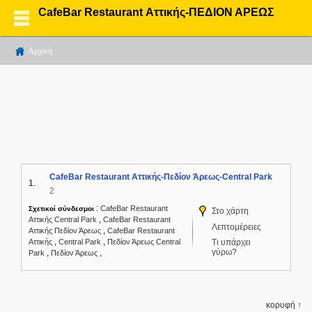
CafeBar Restaurant Αττικής-ΠΕΔΙΟΝ ΑΡΕΩΣ
Αρχική
CafeBar Restaurant Αττικής-Πεδίον Άρεως-Central Park
1.
2
:
CafeBar Restaurant
Σχετικοί σύνδεσμοι
Στο χάρτη
,
Αττικής Central Park
CafeBar Restaurant
Λεπτομέρειες
,
Αττικής Πεδίον Άρεως
CafeBar Restaurant
,
,
Αττικής
Central Park
Πεδίον Άρεως Central
Τι υπάρχει
γύρω?
,
,
Park
Πεδίον Άρεως
κορυφή ↑