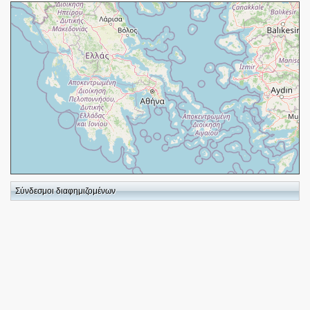
+
−
Σύνδεσμοι διαφημιζομένων
⇧
©
OpenStreetMap
contributors.
i