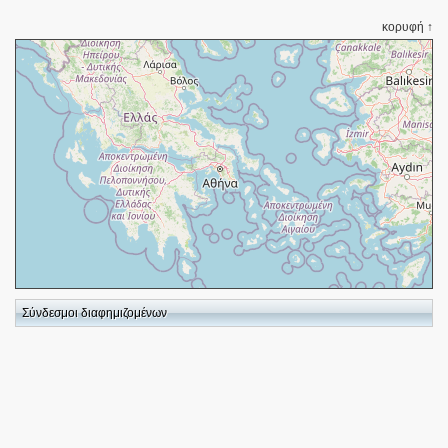
κορυφή ↑
+
−
Σύνδεσμοι διαφημιζομένων
⇧
©
OpenStreetMap
contributors.
i