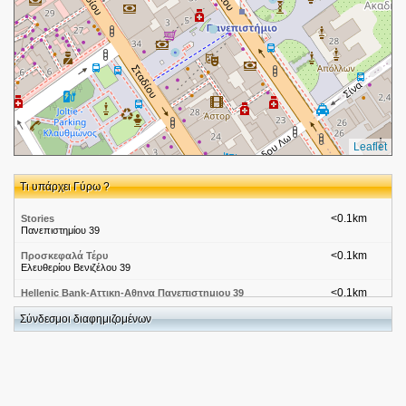
Leaflet
Τι υπάρχει Γύρω ?
<0.1km
Stories
Πανεπιστημίου 39
<0.1km
Προσκεφαλά Τέρυ
Ελευθερίου Βενιζέλου 39
<0.1km
Hellenic Bank-Αττικη-Αθηνα Πανεπιστημιου 39
Πανεπιστημιου
Σύνδεσμοι διαφημιζομένων
<0.1km
Φαρμακεία Αττικής-Αττικη-Αθηνα Πανεπιστημιου 39
Πανεπιστημιου
<0.1km
Airlines-SYRIANAIR
Πανεπιστημιου
<0.1km
Χώροι Τέχνης-Εθνική Βιβλιοθήκη της Ελλάδος