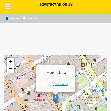
Πανεπιστημίου 39
Αρχικη
Εκτύπωση
+
×
−
Πανεπιστημίου 39
Εκτύπωση